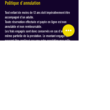
Politique d'annulation
Tout enfant de moins de 12 ans doit impérativement être
accompagné d'un adulte.
Toute réservation effectuée et payée en ligne est non
annulable et non remboursable.
Les frais engagés sont donc conservés en cas d'annulation,
même partielle de la prestation. Le montant engagé ne
pouvant être appliqué sur une autre prestation que celle
réservée (notamment bar et restauration)
Un report de date reste néanmoins possible jusqu'à 48h
avant la date initialement réservée et sous réserve de
disponibilité.
Toute demande d'arrangement commercial en cas
d'annulation devra être effectuée par mail à l'adresse
Coordonnées
hôtel IBIS - SAS Marmotel - 18 rue Edouard Branly
0344231627