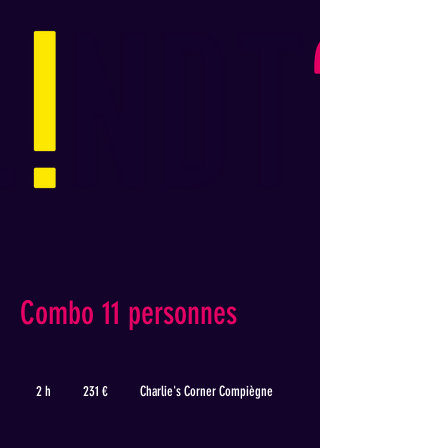
Combo 11 personnes
231
euros
2 h
2
231 €
Charlie's Corner Compiègne
h