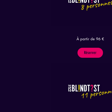
This is Blindtest 8 personnes
À
À partir de 96 €
partir
de
96
euros
Réserver