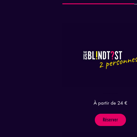
This is Blindtest 2 personnes
À
À partir de 24 €
partir
de
24
euros
Réserver