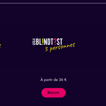
This is Blindtest 3 personnes
À
À
À partir de 36 €
partir
partir
de
de
36
48
euros
euros
Réserver