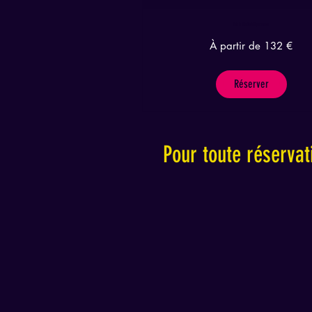
This is Blindtest 11 personnes
À
À partir de 132 €
partir
de
132
euros
Réserver
Pour toute réservat