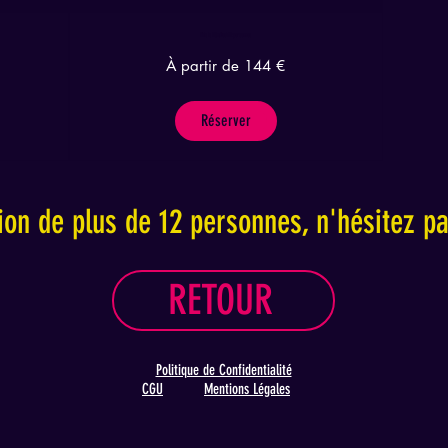
This is Blindtest 12 personnes
À
À partir de 144 €
partir
de
144
euros
Réserver
ion de plus de 12 personnes, n'hésitez p
RETOUR
Politique de Confidentialité
CGU
Mentions Légales