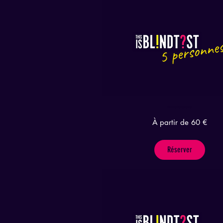
This is Blindtest 5 personnes
À
À partir de 60 €
partir
de
60
euros
Réserver