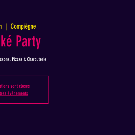
n
  |  
Compiègne
ké Party
ssons, Pizzas & Charcuterie
ptions sont closes
utres événements