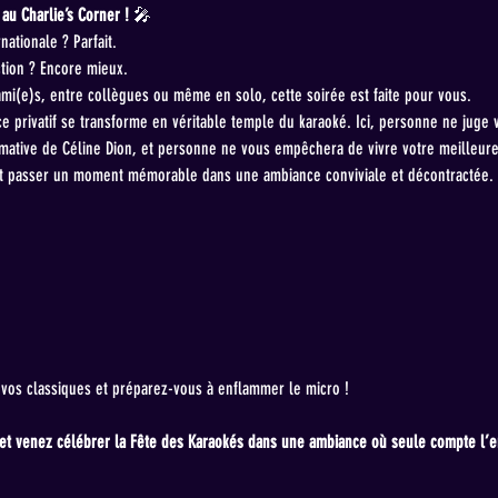
au Charlie’s Corner !
 🎤
ationale ? Parfait.
tion ? Encore mieux.
ami(e)s, entre collègues ou même en solo, cette soirée est faite pour vous.
e privatif se transforme en véritable temple du karaoké. Ici, personne ne juge 
mative de Céline Dion, et personne ne vous empêchera de vivre votre meilleure
er et passer un moment mémorable dans une ambiance conviviale et décontractée.
z vos classiques et préparez-vous à enflammer le micro !
 et venez célébrer la Fête des Karaokés dans une ambiance où seule compte l’env