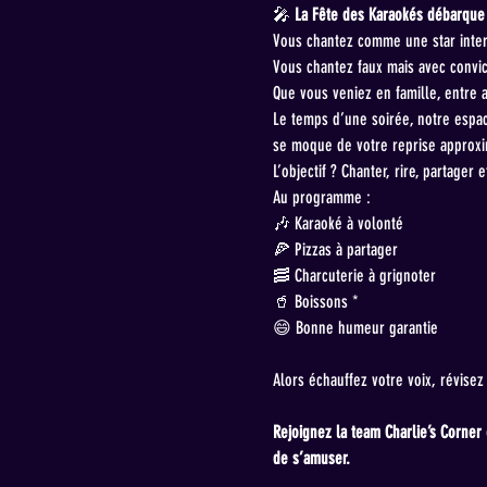
🎤 
La Fête des Karaokés débarque 
Vous chantez comme une star intern
Vous chantez faux mais avec convic
Que vous veniez en famille, entre 
Le temps d’une soirée, notre espac
se moque de votre reprise approxi
L’objectif ? Chanter, rire, partag
Au programme :
🎶 Karaoké à volonté
🍕 Pizzas à partager
🥓 Charcuterie à grignoter
🥤 Boissons *
😄 Bonne humeur garantie
Alors échauffez votre voix, révise
Rejoignez la team Charlie’s Corner
de s’amuser.