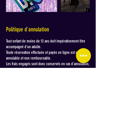
Politique d'annulation
Tout enfant de moins de 12 ans doit impérativement être
accompagné d'un adulte.
Toute réservation effectuée et payée en ligne est non
annulable et non remboursable.
Les frais engagés sont donc conservés en cas d'annulation,
même partielle de la prestation. Le montant engagé ne
pouvant être appliqué sur une autre prestation que celle
réservée (notamment bar et restauration)
Un report de date reste néanmoins possible jusqu'à 48h
avant la date initialement réservée et sous réserve de
disponibilité.
Toute demande d'arrangement commercial en cas
d'annulation devra être effectuée par mail à l'adresse