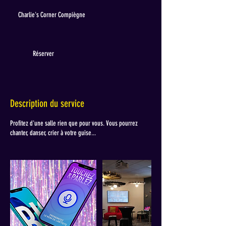
euros
1
Charlie's Corner Compiègne
à
2
h
Réserver
Description du service
Profitez d'une salle rien que pour vous. Vous pourrez
chanter, danser, crier à votre guise...